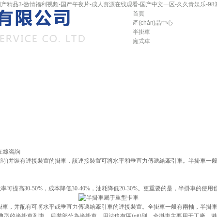
产精品3-激情福利视频-国产午夜片-成人资源在线观看-国产中文一区-久久青娱乐-98
首頁
產(chǎn)品中心
半掛車
廂式車
在線咨詢
裝載時)并裝有連接裝置的掛車，該連接裝置可將水平和垂直力傳遞給牽引車。半掛車
輸效率可提高30-50%，成本降低30-40%，油耗降低20-30%。更重要的是，半掛車的使
的掛車，并配有可將水平或垂直力傳遞給牽引車的連接裝置。全掛車一般有兩軸，半掛車
的半掛車列車，后裝部分為半掛車。用法也有區(qū)別。全掛車主要用于工廠、港口