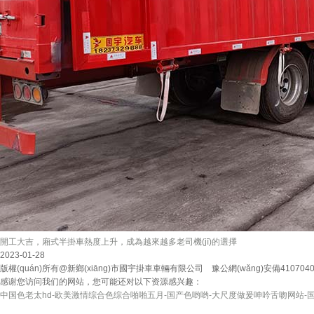
開工大吉，廂式半掛車熱度上升，成為越來越多老司機(jī)的選擇
2023-01-28
版權(quán)所有@新鄉(xiāng)市國宇掛車車輛有限公司 豫公網(wǎng)安備410704
感谢您访问我们的网站，您可能还对以下资源感兴趣：
中国色老太hd-欧美激情综合色综合啪啪五月-国产色哟哟-大尺度做爰呻吟舌吻网站-国