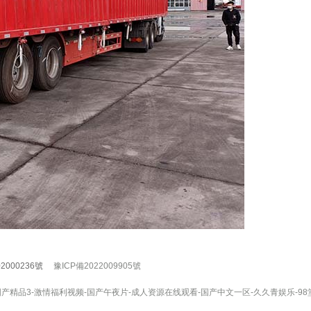
02000236號
豫ICP備2022009905號
产精品3-激情福利视频-国产午夜片-成人资源在线观看-国产中文一区-久久青娱乐-98