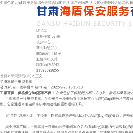
中国色老太hd-欧美激情综合色综合啪啪五月-国产色哟哟-大尺度做爰呻吟舌吻网站-国
罐式車
專用作業(yè)車
視頻中心
新聞動態(tài)
關(guān)于國宇
服務(wù)支持
聯(lián)系我們
13598628255
首頁
>
新聞動態(tài)
> 正文
半掛車屬于重型卡車
發(fā)布者：國宇掛車
發(fā)布：2022-9-26 15:16:13
工廠直供，價格優(yōu)惠享不停！
如果您想了解我們的產(chǎn)品，歡迎點擊咨詢
半掛車是一種重型卡車。半掛車是一種車軸置于車輛重心后(當(dāng)車輛均勻
型。它是通過牽引銷與半掛車頭連接的重型運輸工具。
與“單體”汽車相比，半掛車可以提高道路運輸?shù)木C合經(jīng)濟(jì)效益。運
與全掛車不同，半掛車是一種車軸置于車輛重心后方(當(dāng)車輛均勻裝載時)
和前面的貨車連接。半掛車通過牽引銷與牽引車的牽引座連接。普通集裝箱運輸車為典型