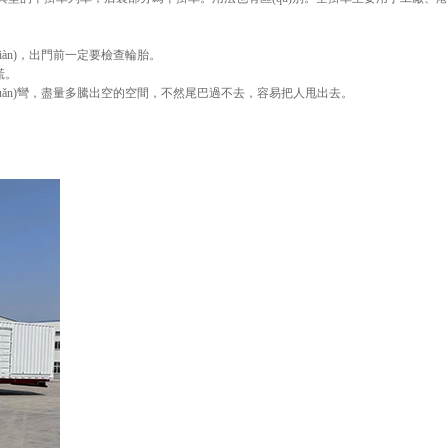
xiàn)，出門前一定要檢查輪胎。
慌。
uǎn)彎，盡量多騰出空的空間，不然尾巴過不去，容易把人甩出去。