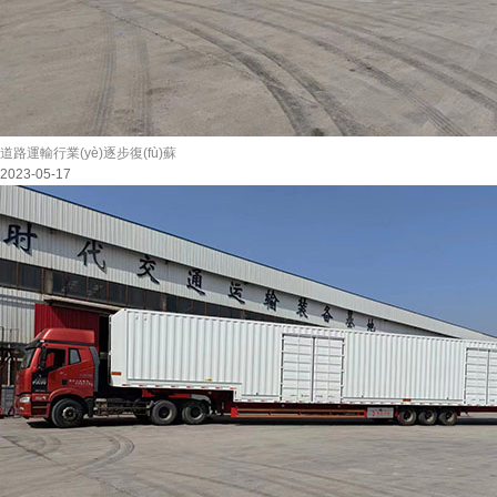
道路運輸行業(yè)逐步復(fù)蘇
2023-05-17