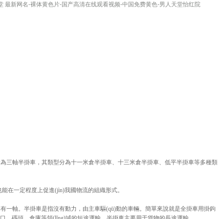
堂 最新网名-裸体黄色片-国产高清在线观看视频-中国免费黄色-男人天堂怡红院
一般為三軸半掛車，其類型分為十一米倉半掛車、十三米倉半掛車、低平半掛車等多種類
用也能在一定程度上促進(jìn)我國物流的組織形式。
有一軸。半掛車是指沒有動力，由主車驅(qū)動的車輛。簡單來說就是全掛車用掛鉤
、碼頭、倉庫等領(lǐng)域的短途運輸，半掛車主要用于貨物的長途運輸。