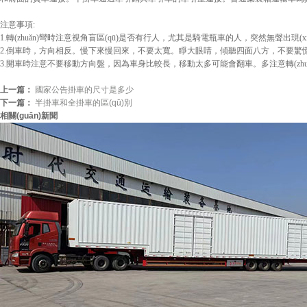
注意事項:
1.轉(zhuǎn)彎時注意視角盲區(qū)是否有行人，尤其是騎電瓶車的人，突然無聲出現(
2.倒車時，方向相反。慢下來慢回來，不要太寬。睜大眼睛，傾聽四面八方，不要驚
3.開車時注意不要移動方向盤，因為車身比較長，移動太多可能會翻車。多注意轉(zh
上一篇：
國家公告掛車的尺寸是多少
下一篇：
半掛車和全掛車的區(qū)別
相關(guān)新聞