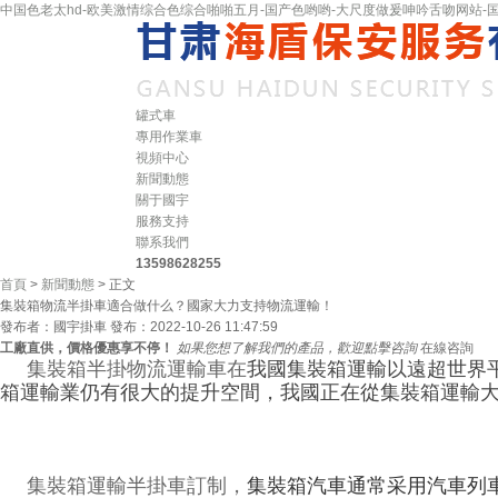
中国色老太hd-欧美激情综合色综合啪啪五月-国产色哟哟-大尺度做爰呻吟舌吻网站-国
罐式車
專用作業車
視頻中心
新聞動態
關于國宇
服務支持
聯系我們
13598628255
首頁
>
新聞動態
> 正文
集裝箱物流半掛車適合做什么？國家大力支持物流運輸！
發布者：國宇掛車
發布：2022-10-26 11:47:59
工廠直供，價格優惠享不停！
如果您想了解我們的產品，歡迎點擊咨詢
在線咨詢
集裝箱半掛物流運輸車在
我國集裝箱運輸以遠超世界
箱運輸業仍有很大的提升空間，我國正在從集裝箱運輸
集裝箱運輸半掛車訂制，
集裝箱汽車通常采用汽車列