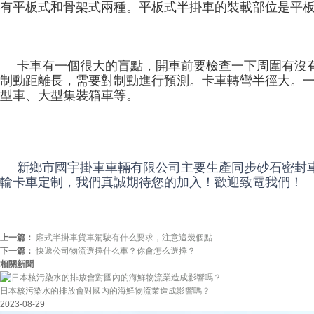
有平板式和骨架式兩種。平板式半掛車的裝載部位是平
卡車有一個很大的盲點，開車前要檢查一下周圍有沒
制動距離長，需要對制動進行預測。卡車轉彎半徑大。
型車、大型集裝箱車等。
新鄉市國宇掛車車輛有限公司主要生產同步砂石密封
輸卡車定制，我們真誠期待您的加入！歡迎致電我們！
上一篇：
廂式半掛車貨車駕駛有什么要求，注意這幾個點
下一篇：
快遞公司物流選擇什么車？你會怎么選擇？
相關新聞
日本核污染水的排放會對國內的海鮮物流業造成影響嗎？
2023-08-29