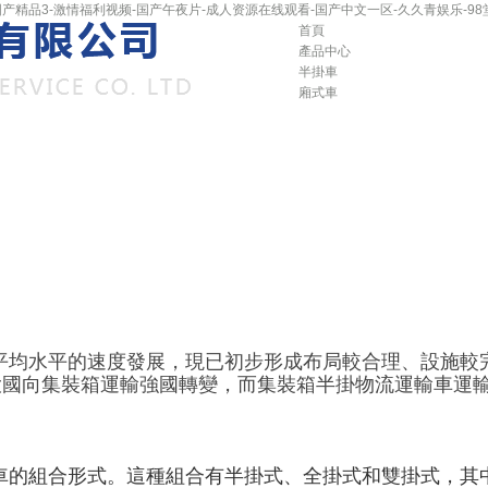
产精品3-激情福利视频-国产午夜片-成人资源在线观看-国产中文一区-久久青娱乐-98
首頁
產品中心
半掛車
廂式車
平均水平的速度發展，現已初步形成布局較合理、設施較
大國向集裝箱運輸強國轉變，而集裝箱半掛物流運輸車運
車的組合形式。這種組合有半掛式、全掛式和雙掛式，其